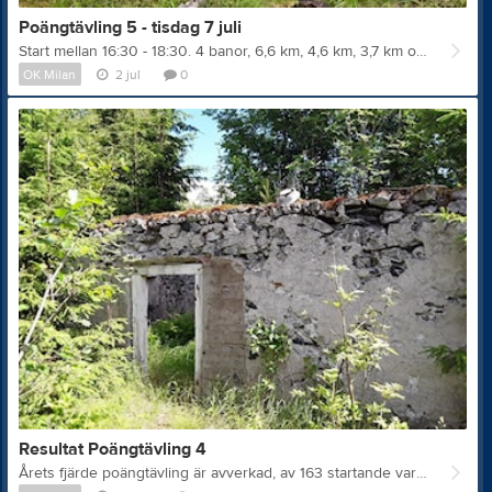
Poängtävling 5 - tisdag 7 juli
Start mellan 16:30 - 18:30. 4 banor, 6,6 km, 4,6 km, 3,7 km och 2,6 km. Till start 250 m. Vägvisning efter vägen Västra Sund - Ramshyttan, samling efter vägen mot Röbergshagen, se vägvisning Eventor. Begränsad parkeringsyta, så vi är tacksamma om ni kan samåka. Kartområde Älgberget/Lilla Ramsjön/Ramshyttan. Banläggare Jan-Åke Stolt Karlsson. På bilden ovan ser vi en av de många kojruiner som finns på kartområdet.. För minska administrationen vid poängtävlingarna och för att kunna beräkna kartåtgången har vi föranmälan via Eventor tom kl. 9.00 på tävlingsdagen. Det finns även möjlighet till direktanmälan, men vi kan då inte garantera tillgången till kartor. Klubbmedlemmar som saknar inloggningsuppgifter till Eventor kan maila till poangtavlingarna@telia.com och ange inloggning Eventor så beställer vi inloggningsuppgifter. Klubben tar ut en träningsavgift för medlemmar äldre än 20 år på 50 kr per poängtävling som faktureras efter sista tävlingen. För deltagare från andra klubbar gäller att anmälningsavgiften faktureras deltagarnas klubbar för att minska hanteringen. Klubblösa betalar sin avgift innan start, gärna med swish. Ytterligare info och anmälan finns på följande länk Poängtävling 5 Bilder från terrängen
OK Milan
2 jul
0
Resultat Poängtävling 4
Årets fjärde poängtävling är avverkad, av 163 startande var det 40 milan-medlemmar. Resultat Livelox