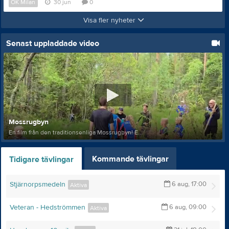
OK Milan
30 jun
0
Visa fler nyheter
Senast uppladdade video
Mossrugbyn
En film från den traditionsenliga Mossrugbyn! E...
Kommande tävlingar
Tidigare tävlingar
Stjärnorpsmedeln
6 aug, 17:00
Aktiva
Veteran - Hedströmmen
6 aug, 09:00
Aktiva