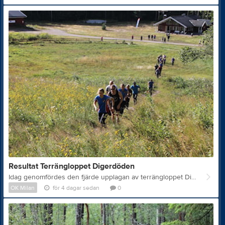
Resultat Terrängloppet Digerdöden
Idag genomfördes den fjärde upplagan av terrängloppet Digerdöden som lockade 30 löpare till start. Man kunde välja att springa Lilla Digerdöden (ca 5 km) eller Stora Digerdöden (ca 9 km). Lillmästarinna blev Josefin Erlandsson från OK Milan (33:07) och Lillmästare blev Per Håstlund från Almby IK (36:12). Stormästarinna blev Sofie Bodin från KFUM Örebro OK (1:09:18) och Stormästare blev Gustav Lundegård, som inte tävlade för en förening utan istället valde att tävla för Onsalakorv, hans tid var 54:40. Liksom tidigare år delade vi också ut ett antal specialpriser. De som var snabbast upp till första kontrollen och därmed utsågs till Bergsmästarinna och Bergsmästare var Sofie Bodin (KFUM Örebro OK) och Jack Nilsson (OK Milan), på tiden 5:55 respektive 4:35. De som var snabbast vid spurtpriset i mossen och därmed utsågs till Mossmästare var Felix Nordqvist och Simon Marklund, båda från OK Milan, på tiden 9 sekunder. Snabbast på damsidan var Sofie Bodin (också på 9 sekunder), men i enlighet med tävlingsledningens bestämmelser så får inte Bergsmästarinnan och Mossmästarinnan vara samma person. Till Mossmässtarinna utsågs därför Klara Thybeck (Lindebygdens OK) som hade den näst snabbast tiden med sina 10 sekunder. Precis som förra året delades även tre priser ut till de som vi tyckte förtjänade en riktig kämpar-medalj. Dessa tilldelades Eric Törnqvist (14 år, yngsta deltagaren som sprang Stora Digerdöden, kom tvåa), samt Andreas Mogren och Hans Egefalk. Precis som förra året fick alla deltagare pris. Efter loppet bjöd vi på två olika soppor med flera olika tillbehör, nybakat bröd och fika. Stort tack till alla löpare som var med och sprang! Grymt bra kämpat allihopa! Tack även till er som var publik och bidrog till den trevliga stämningen. Resultat och bilder hittar man om man klickar här. Fler bilder kommer laddas upp inom några dagar. Tävlingsledningen önskar rikta ett STORT TACK till: Eva som lagade mat och bakade bröd Karin som bakade fika Samt till Stefan, Edvin, Jim, Tom, Lasse och alla andra som hjälpte till runtomkring på olika sätt. Tack också för bidrag till prisbordet: Agneta & Sven Åsa, Joacim & Jack Tom, Jim & Lasse Östen Lars N Håstlund Anders Larsson Tack för i år! /Tävlingsledarna
OK Milan
för 4 dagar sedan
0