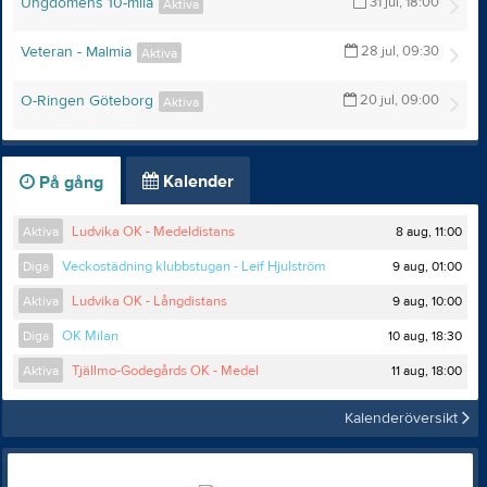
Ungdomens 10-mila
31 jul, 18:00
Aktiva
Veteran - Malmia
28 jul, 09:30
Aktiva
O-Ringen Göteborg
20 jul, 09:00
Aktiva
Kalender
På gång
8 aug, 11:00
Aktiva
Ludvika OK - Medeldistans
9 aug, 01:00
Diga
Veckostädning klubbstugan - Leif Hjulström
9 aug, 10:00
Aktiva
Ludvika OK - Långdistans
10 aug, 18:30
Diga
OK Milan
11 aug, 18:00
Aktiva
Tjällmo-Godegårds OK - Medel
Kalenderöversikt