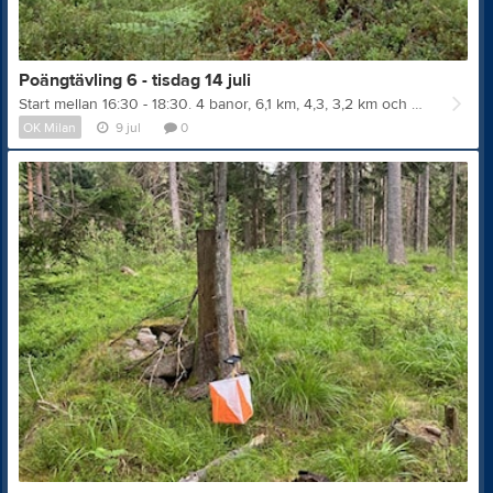
Poängtävling 6 - tisdag 14 juli
Start mellan 16:30 - 18:30. 4 banor, 6,1 km, 4,3, 3,2 km och 2,2 km. Till start 550 m på väg. Vägvisning efter vägen Gyttorp – Karlskoga, avfart vid Käppstabadet, därefter ca 2 km, se även vägvisning Eventor. Kartområde Kyrkberget / Käringmossen. Banläggare Gunnar Haglund. För minska administrationen vid poängtävlingarna och för att kunna beräkna kartåtgången har vi föranmälan via Eventor tom kl. 9.00 på tävlingsdagen. Det finns även möjlighet till direktanmälan, men vi kan då inte garantera tillgången till kartor. Klubbmedlemmar som saknar inloggningsuppgifter till Eventor kan maila till poangtavlingarna@telia.com och ange inloggning Eventor så beställer vi inloggningsuppgifter. Klubben tar ut en träningsavgift för medlemmar äldre än 20 år på 50 kr per poängtävling som faktureras efter sista tävlingen. För deltagare från andra klubbar gäller att anmälningsavgiften faktureras deltagarnas klubbar för att minska hanteringen. Klubblösa betalar sin avgift innan start, gärna med swish. Ytterligare info och anmälan finns på följande länk Poängtävling 6 Bilder från terrängen
OK Milan
9 jul
0