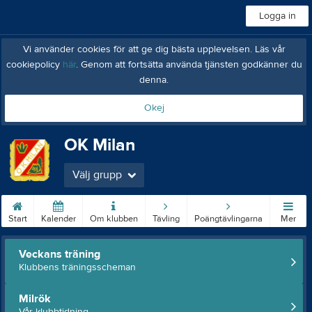
Logga in
Vi använder cookies för att ge dig bästa upplevelsen. Läs vår
cookiepolicy
här
. Genom att fortsätta använda tjänsten godkänner du
denna.
Okej
OK Milan
Välj grupp
Start
Kalender
Om klubben
Tävling
Poängtävlingarna
Mer
Veckans träning
Klubbens träningsscheman
Milrök
Vår klubbtidning