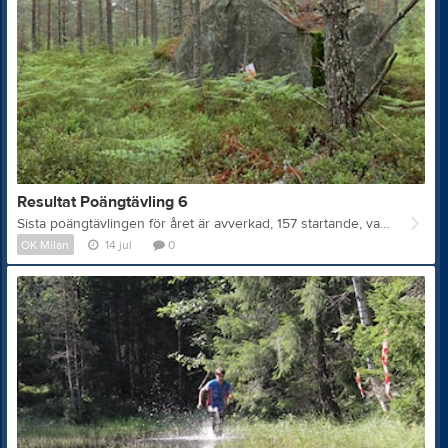
Resultat Poängtävling 6
Sista poängtävlingen för året är avverkad, 157 startande, varav 39 milan-medlemmar. Resultat Livelox
OK Milan
14 jul
0