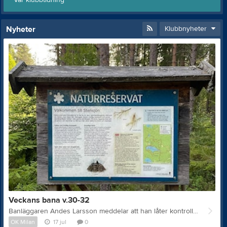
Nyheter
Klubbnyheter
Veckans bana v.30-32
Banläggaren Andes Larsson meddelar att han låter kontrollerna var ute tom lördag 8 augusti. Kontrollerna kommer att finnas ute från lördag den 18 juli tom lördag den 8 augusti. Samling vid Stensjöns Naturreservats parkering, se vägvisning Eventor. 4 banor, 6,5 km, 4,7 km, 2,9 km och 2,1 km. Vi har ingen stämpling men kontrollställningar med skärmar och kodsiffror kommer att finnas. Banläggare Anders Larsson. Banorna kommer läggas upp på Livelox, så alla med gps-klockor eller med Livelox-appen i telefonen, kan jämföra tid och vägval med sina träningskompisar. Kartor kommer att finnas i en brevlåda utanför omklädningsrummet vid Digerberget fr.o.m. lördag 18 juli eller hämtas som pdf-filer för egen utskrift. Vi har ingen stämpling men kontrollställningar med skärmar och kodsiffror kommer att finnas. Träningen är öppen för andra klubbar, men då till en kostnad av 30 kr för deltagare äldre än 20 år, swishas till nr 123 440 27 15 eller betalas till bankgiro 516-4736. Banor Bana 1 Bana 2 Bana 3 Bana 4 Ytterligare info Eventor Livelox Bilder från terrängen Mer info om Naturreservatet Stensjön
OK Milan
17 jul
0