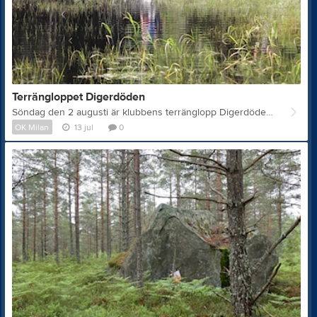
Terrängloppet Digerdöden
Söndag den 2 augusti är klubbens terränglopp Digerdöden tillbaka! Det blir samma upplägg som tidigare men starttiden är i år flyttad till kl. 17:00. Man kan välja att springa 1 varv (Lilla Digerdöden, ca 4,5-5 km) eller 2 varv (Stora Digerdöden, ca 9 km). Banan går över stigar, obanade partier, backar och mossar. Föranmälan är öppen t.o.m. 31 juli. Anmälningsavgiften är 200 kr för vuxna och 100 kr för ungdomar t.o.m. 16 år. Efteranmälan kan ske på plats på tävlingsdagen fram till kl. 16:30, men då till en förhöjd avgift (+ 50 kr per person). Vi ser gärna att så många som möjligt föranmäler sig så att vi kan beräkna hur mycket soppa, fika och priser som behövs. Efter loppet bjuder vi löparna på soppa och fika. I mån av tillgång kommer publik kunna köpa soppa + fika för 50 kr. Vi hoppas att det är många milaniter som vill vara med och springa eller komma förbi och heja på löparna! Mer information och anmälan finns på https://sites.google.com/view/digerdoden/startsida/. OBS! Det är en ny länk, gamla hemsidan ligger nere för tillfället. Om man vill bidra med priser till prisbordet eller hjälpa till som funktionär under loppet så kan man höra av sig till Therese eller Jessica eller skicka ett mejl till info.okmilan1@gmail.com.
OK Milan
13 jul
0