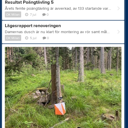
Resultat Poängtävling 5
Årets femte poängtävling är avverkad, av 133 startande var det 28 milan-medlemmar. Resultat Livelox
OK Milan
7 jul
0
Lägesrapport renoveringen
Damernas dusch är nu klart för montering av rör samt målning av lister. På herrarnas är golvet klart och väggbeklädnad sker nästa vecka, sen ska rör och lister tillbaka och en duschvägg ska monteras. Klinkers i damernas entré blir klart i nästa vecka. Det som behöver göras är målning av lister, montering, rördragning och städning. Om ni vill hjälpa till, hör av er till Roger ( tel. 072 5299901) om vad som behöver göras och när.
OK Milan
5 jul
0