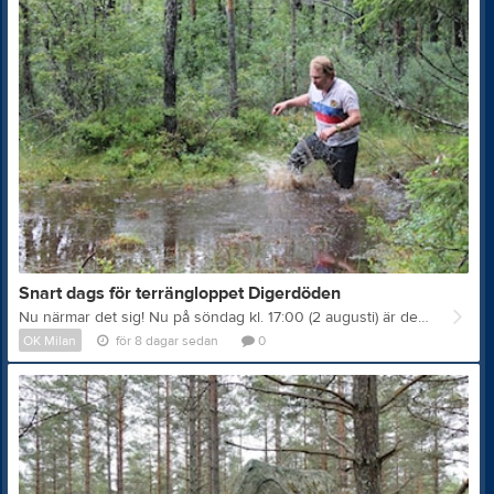
Snart dags för terrängloppet Digerdöden
Nu närmar det sig! Nu på söndag kl. 17:00 (2 augusti) är det dags för fjärde upplagan av klubbens terränglopp Digerdöden. Liksom förra året bjuder banan på backar, mossar, stigar och obanade partier. Man kan välja att springa 1 varv (Lilla Digerdöden, ca 5 km) eller 2 varv (Stora Digerdöden, ca 9 km). Efter loppet bjuder vi löparna på soppa och fika. I mån av tillgång kommer publik kunna köpa soppa + fika för 50 kr. Är man intresserad av att vara med är det hög tid att anmäla sig. Föranmälan är öppen t.o.m. fredag 31 juli, men man kan även efteranmäla sig på plats på tävlingsdagen senast 16:30. Vi ser gärna att så många som möjligt föranmäler sig så att vi kan beräkna hur mycket soppa, fika och priser som behövs. Vi hoppas att det är många milaniter som vill vara med och springa eller komma förbi och heja på löparna! Mer information och anmälan finns på: https://sites.google.com/view/digerdoden/startsida (OBS! det är en ny hemsida, förra hemsidan har kraschat).
OK Milan
för 8 dagar sedan
0